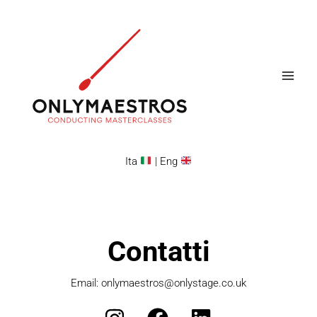
Vai
Instagram
Facebook
LinkedIn
al
contenuto
Ita
|
Eng
Contatti
Email:
onlymaestros@onlystage.co.uk